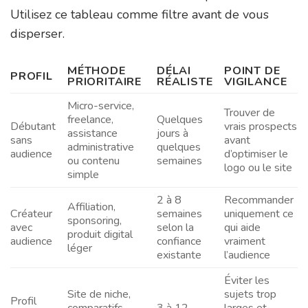
Utilisez ce tableau comme filtre avant de vous
disperser.
MÉTHODE
DÉLAI
POINT DE
PROFIL
PRIORITAIRE
RÉALISTE
VIGILANCE
Micro-service,
Trouver de
freelance,
Quelques
Débutant
vrais prospects
assistance
jours à
sans
avant
administrative
quelques
audience
d’optimiser le
ou contenu
semaines
logo ou le site
simple
2 à 8
Recommander
Affiliation,
Créateur
semaines
uniquement ce
sponsoring,
avec
selon la
qui aide
produit digital
audience
confiance
vraiment
léger
existante
l’audience
Éviter les
Site de niche,
sujets trop
Profil
comparatifs,
3 à 12
larges et