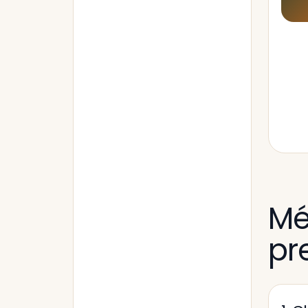
Mé
pr