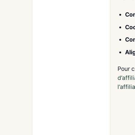
Com
Coo
Con
Ali
Pour c
d’affi
l’affili