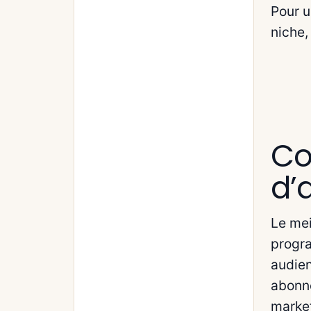
Pour u
niche,
Co
d’a
Le mei
progra
audien
abonne
market