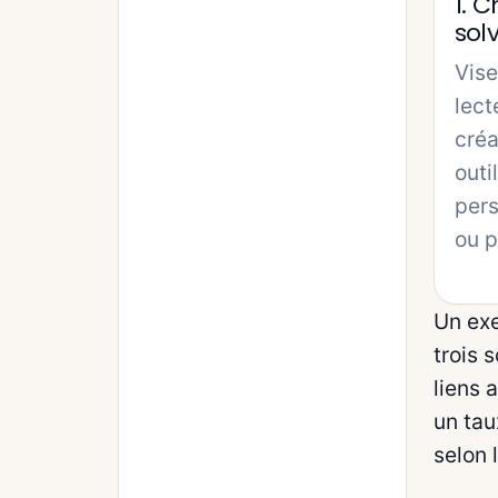
1. 
sol
Vise
lect
créa
outi
per
ou p
Un exe
trois 
liens 
un tau
selon