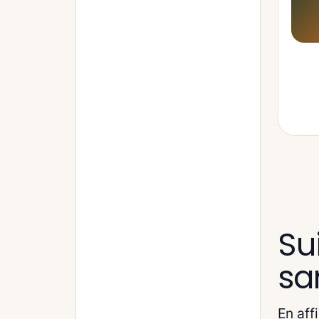
Sui
sa
En aff