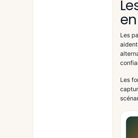
Le
en
Les pa
aident
altern
confia
Les fo
captur
scénar