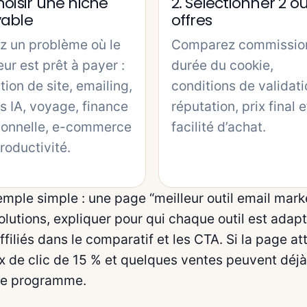
Choisir une niche
2. Sélectionner 2 ou
vable
offres
z un problème où le
Comparez commissio
eur est prêt à payer :
durée du cookie,
tion de site, emailing,
conditions de validati
ls IA, voyage, finance
réputation, prix final e
sonnelle, e-commerce
facilité d’achat.
roductivité.
mple simple : une page “meilleur outil email mark
solutions, expliquer pour qui chaque outil est adap
affiliés dans le comparatif et les CTA. Si la page at
x de clic de 15 % et quelques ventes peuvent déj
 le programme.