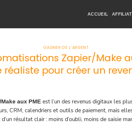
ACCUEIL
AFFILIA
GAGNER DE L’ARGENT
matisations Zapier/Make a
réaliste pour créer un reven
est l’un des revenus digitaux les plu
r/Make aux PME
eurs, CRM, calendriers et outils de paiement, mais ell
 d’un résultat clair : moins d’oubli, moins de saisie man