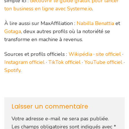
simple ici :
découvrir le guide gratuit pour lancer
ton business en ligne avec Systeme.io
.
À lire aussi sur MaxAffiliation :
Nabilla Benattia
et
Gotaga
, deux autres profils où la notoriété se
transforme en machine à revenus.
Sources et profils officiels :
Wikipédia
·
site officiel
·
Instagram officiel
·
TikTok officiel
·
YouTube officiel
·
Spotify
.
Laisser un commentaire
Votre adresse e-mail ne sera pas publiée.
Les champs obligatoires sont indiqués avec
*