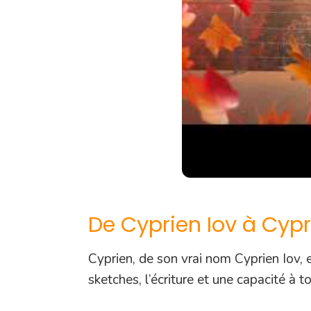
De Cyprien Iov à Cyp
Cyprien, de son vrai nom Cyprien Iov, 
sketches, l’écriture et une capacité à t