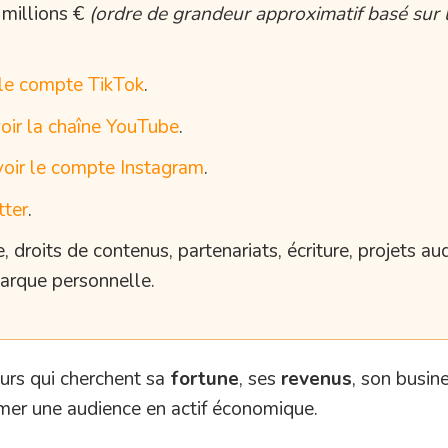
millions €
(ordre de grandeur approximatif basé sur 
 le compte TikTok
.
oir la chaîne YouTube
.
voir le compte Instagram
.
tter
.
droits de contenus, partenariats, écriture, projets aud
marque personnelle.
eurs qui cherchent sa
fortune
, ses
revenus
, son busin
ormer une audience en actif économique.