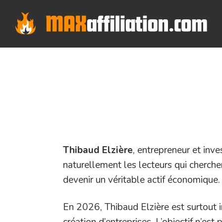
Skip
to
content
Thibaud Elzière
, entrepreneur et inve
naturellement les lecteurs qui cherch
devenir un véritable actif économique.
En 2026, Thibaud Elzière est surtout 
création d’entreprises. L’objectif n’est