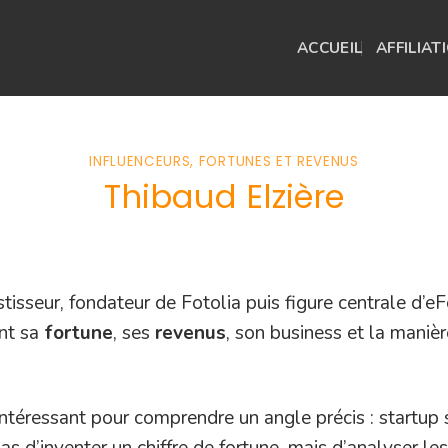
ACCUEIL
AFFILIAT
INFLUENCEURS, FORTUNES ET REVENUS
Thibaud Elzière
stisseur, fondateur de Fotolia puis figure centrale d’e
ent sa
fortune
, ses
revenus
, son business et la maniè
intéressant pour comprendre un angle précis : startup
 pas d’inventer un chiffre de fortune, mais d’analyser le