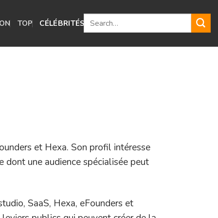
ION
TOP
CÉLÉBRITÉS
GUIDES
Founders et Hexa. Son profil intéresse
re dont une audience spécialisée peut
 studio, SaaS, Hexa, eFounders et
s leviers publics qui peuvent créer de la