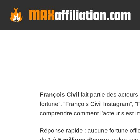
Skip
to
content
François Civil
fait partie des acteur
fortune”, “François Civil Instagram”, “
comprendre comment l’acteur s’est im
Réponse rapide : aucune fortune offi
de
1 à 5 millions d’euros
, selon ses