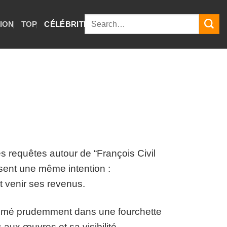
TION
TOP
CÉLÉBRITÉS
GUIDES
s requêtes autour de “François Civil
uisent une même intention :
t venir ses revenus.
estimé prudemment dans une fourchette
 aux œuvres et sa visibilité