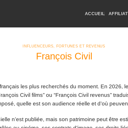
ACCUEIL
AFFILIA
INFLUENCEURS, FORTUNES ET REVENUS
François Civil
s français les plus recherchés du moment. En 2026, le
François Civil films” ou “François Civil revenus” trad
posé, quelle est son audience réelle et d’où peuven
cielle n’est publiée, mais son patrimoine peut être 
 rôles au cinéma, ses contrats d’image, ses droits liés