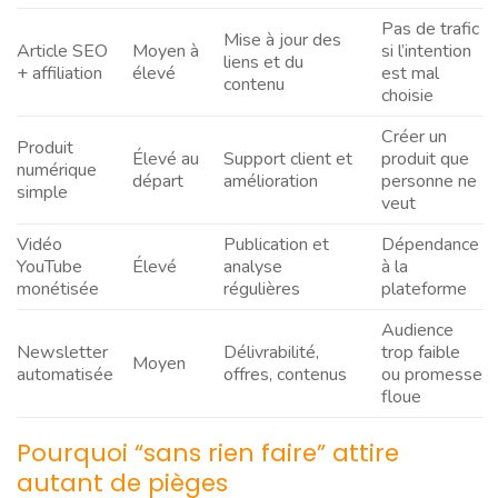
Pas de trafic
Mise à jour des
Article SEO
Moyen à
si l’intention
liens et du
+ affiliation
élevé
est mal
contenu
choisie
Créer un
Produit
Élevé au
Support client et
produit que
numérique
départ
amélioration
personne ne
simple
veut
Vidéo
Publication et
Dépendance
YouTube
Élevé
analyse
à la
monétisée
régulières
plateforme
Audience
Newsletter
Délivrabilité,
trop faible
Moyen
automatisée
offres, contenus
ou promesse
floue
Pourquoi “sans rien faire” attire
autant de pièges